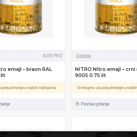
42567902
Zvezda
ro emajl – braon RAL
NITRO Nitro emajl – crn
lit
9005 0.75 lit
 preuzimanje u našim radnjama.
Dostupno za preuzimanje u našim
itanje
Postavi pitanje