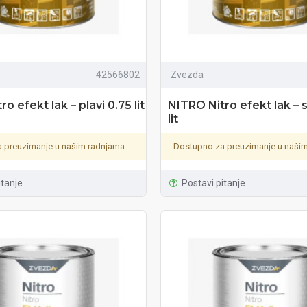
42566802
Zvezda
o efekt lak – plavi 0.75 lit
NITRO Nitro efekt lak – 
lit
 preuzimanje u našim radnjama.
Dostupno za preuzimanje u našim
itanje
Postavi pitanje