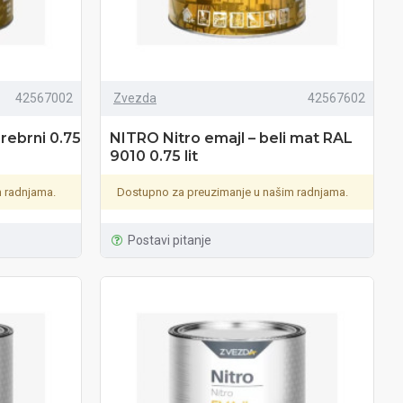
42567002
Zvezda
42567602
srebrni 0.75
NITRO Nitro emajl – beli mat RAL
9010 0.75 lit
 radnjama.
Dostupno za preuzimanje u našim radnjama.
Postavi pitanje