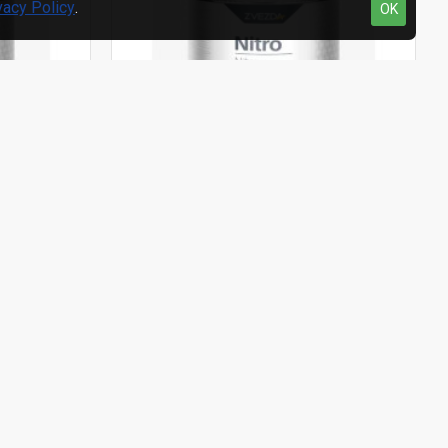
vacy Policy
.
OK
42568502
Zvezda
42568602
 RAL 7040
NITRO Nitro emajl – slonova kost
RAL 1015 0.75 lit
 radnjama.
Dostupno za preuzimanje u našim radnjama.
Postavi pitanje