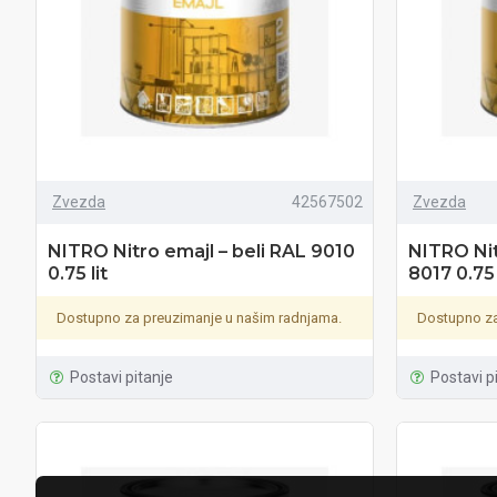
Zvezda
42567502
Zvezda
NITRO Nitro emajl – beli RAL 9010
NITRO Nit
0.75 lit
8017 0.75 
Dostupno za preuzimanje u našim radnjama.
Dostupno za
Postavi pitanje
Postavi p