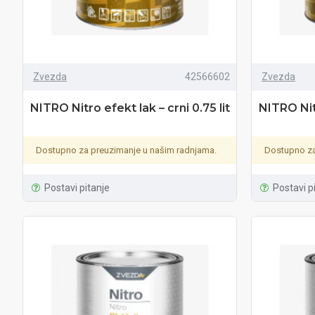
Zvezda
42566602
Zvezda
NITRO Nitro efekt lak – crni 0.75 lit
NITRO Nitr
Dostupno za preuzimanje u našim radnjama.
Dostupno za
Postavi pitanje
Postavi p