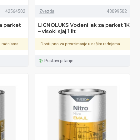
42564502
Zvezda
43099502
a parket
LIGNOLUKS Vodeni lak za parket 1K
– visoki sjaj 1 lit
 radnjama.
Dostupno za preuzimanje u našim radnjama.
Postavi pitanje