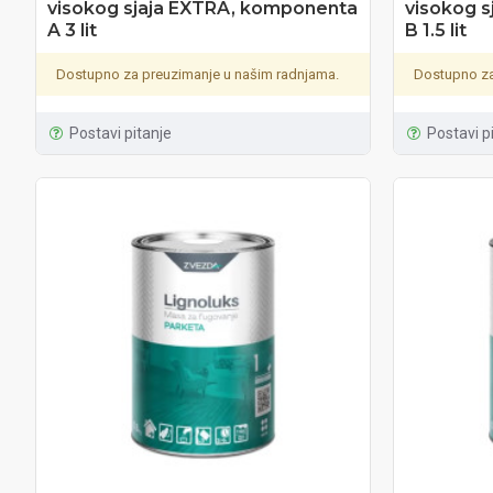
visokog sjaja EXTRA, komponenta
visokog 
A 3 lit
B 1.5 lit
Dostupno za preuzimanje u našim radnjama.
Dostupno za
Postavi pitanje
Postavi p