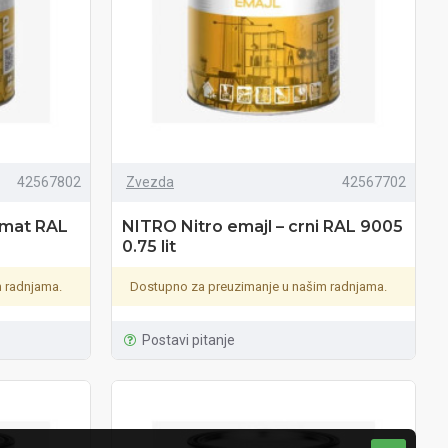
42567802
Zvezda
42567702
i mat RAL
NITRO Nitro emajl – crni RAL 9005
0.75 lit
 radnjama.
Dostupno za preuzimanje u našim radnjama.
Postavi pitanje