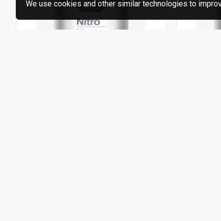
We use cookies and other similar technologies to improve
Zvezda
42568002
Zvezda
NITRO Nitro emajl – crveni RAL
NITRO Nit
3020 0.75 lit
0.75 lit
Dostupno za preuzimanje u našim radnjama.
Dostupno za
Postavi pitanje
Postavi p