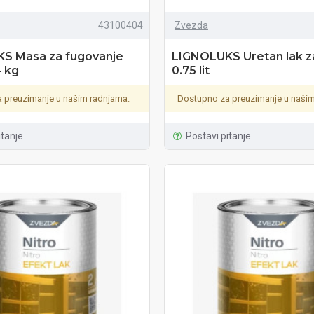
43100404
Zvezda
S Masa za fugovanje
LIGNOLUKS Uretan lak z
4 kg
0.75 lit
 preuzimanje u našim radnjama.
Dostupno za preuzimanje u našim
itanje
Postavi pitanje