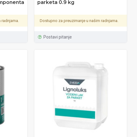
omponenta
parketa 0.9 kg
 radnjama.
Dostupno za preuzimanje u našim radnjama.
Postavi pitanje