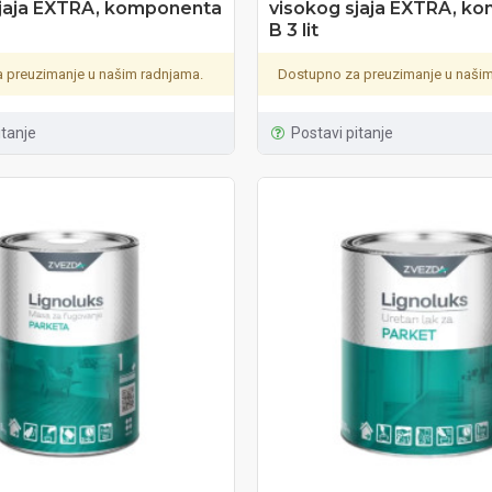
sjaja EXTRA, komponenta
visokog sjaja EXTRA, k
B 3 lit
 preuzimanje u našim radnjama.
Dostupno za preuzimanje u našim
itanje
Postavi pitanje