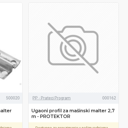
500020
PP - Prateci Program
000162
alter
Ugaoni profil za mašinski malter 2,7
m - PROTEKTOR
adnjama.
Dostupno za preuzimanje u našim radnjama.