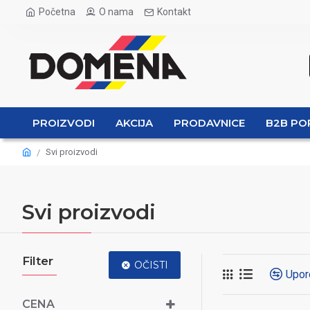
Početna
O nama
Kontakt
PROIZVODI
AKCIJA
PRODAVNICE
B2B PO
Svi proizvodi
Svi proizvodi
Filter
OČISTI
Upor
CENA