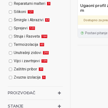
Reparaturni malteri
3
Ugaoni profil 
m
Silikoni
121
Šmirgle i Abrazivi
63
Dostupno za preu
Sprejevi
123
Postavi pitanje
Struja i Rasveta
164
Termoizolacija
60
Unutrašnji zidovi
293
Vijci i zavrtnjevi
139
Zaštitni pribor
39
Zvucna izolacija
6
PROIZVOĐAČ
STANJE