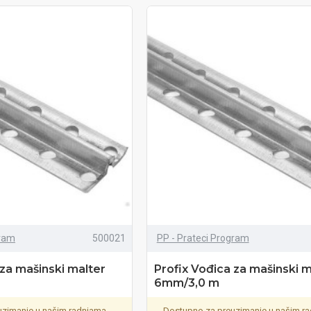
gram
500021
PP - Prateci Program
 za mašinski malter
Profix Vođica za mašinski m
6mm/3,0 m
zimanje u našim radnjama.
Dostupno za preuzimanje u našim r