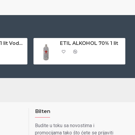
CERESIT CT-10 1 lit Vodoodbojno sredstvo za upijajuce podloge
ETIL ALKOHOL 70% 1 lit
Bilten
Budite u toku sa novostima i
promocijama tako što ćete se prijaviti