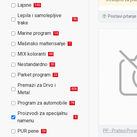
Lajsne
146
Lepila i samolepljive
Postavi pitanje
96
trake
Marine program
14
Mašinsko malterisanje
7
MIX koloranti
48
Nestandardno
30
Parket program
22
Premazi za Drvo i
406
Metal
Program za automobile
78
Proizvodi za specijalnu
4
namenu
PUR pene
PP - Prateci Pro
34