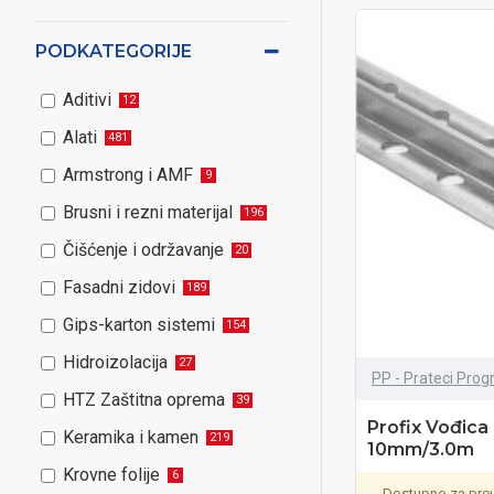
PODKATEGORIJE
Aditivi
12
Alati
481
Armstrong i AMF
9
Brusni i rezni materijal
196
Čišćenje i održavanje
20
Fasadni zidovi
189
Gips-karton sistemi
154
Hidroizolacija
27
PP - Prateci Pro
HTZ Zaštitna oprema
39
Profix Vođica
Keramika i kamen
219
10mm/3.0m
Krovne folije
6
Dostupno za preu