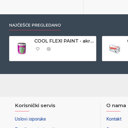
NAJČEŠĆE PREGLEDANO
COOL FLEXI PAINT - akrilna boja za PVC stolariju 0,65 lit - antracit
Korisnički servis
O nama
Uslovi isporuke
Kontakt