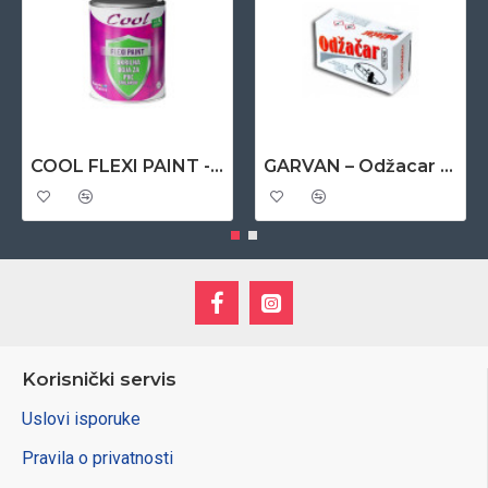
COOL FLEXI PAINT - akrilna boja za PVC stolariju 0,65 lit - antracit
GARVAN – Odžacar 180 gr
Korisnički servis
Uslovi isporuke
Pravila o privatnosti