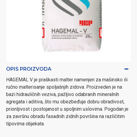
OPIS PROIZVODA
HAGEMAL V je praškasti malter namenjen za mašinsko ili
ručno malterisanje spoljašnjih zidova. Proizveden je na
bazi hidrauličnih veziva, pažljivo odabranih mineralnih
agregata i aditiva, što mu obezbeđuje dobru obradivost,
prionljivost i postojanost u spoljnim uslovima. Pogodan je
za završnu obradu fasadnih zidnih površina na različitim
tipovima objekata.