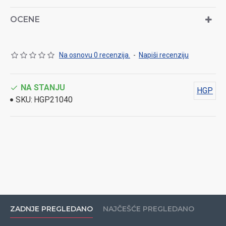
OCENE
Na osnovu 0 recenzija.
-
Napiši recenziju
NA STANJU
HGP
SKU:
HGP21040
ZADNJE PREGLEDANO
NAJČEŠĆE PREGLEDANO