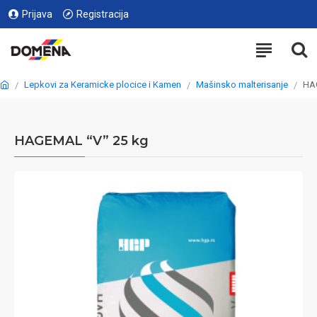
Prijava
Registracija
Lepkovi za Keramicke plocice i Kamen
Mašinsko malterisanje
HA
HAGEMAL “V” 25 kg