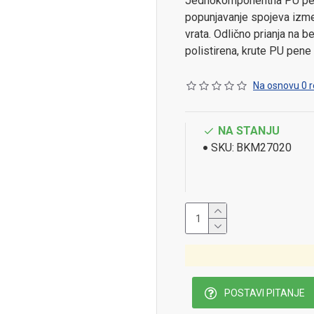
Jednokomponentna PU pena
popunjavanje spojeva izme
vrata. Odlično prianja na b
polistirena, krute PU pene
Na osnovu 0 r
NA STANJU
SKU:
BKM27020
POSTAVI PITANJE