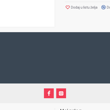
Dodaj u listu želja
D