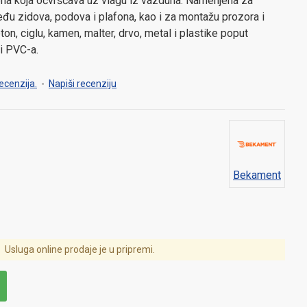
 koja očvršćava uz vlagu iz vazduha. Namenjena za
đu zidova, podova i plafona, kao i za montažu prozora i
eton, ciglu, kamen, malter, drvo, metal i plastike poput
 i PVC-a.
ecenzija.
-
Napiši recenziju
Bekament
Usluga online prodaje je u pripremi.