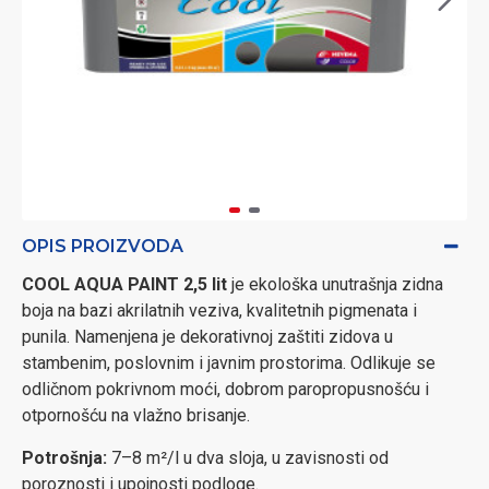
OPIS PROIZVODA
COOL AQUA PAINT 2,5 lit
je ekološka unutrašnja zidna
boja na bazi akrilatnih veziva, kvalitetnih pigmenata i
punila. Namenjena je dekorativnoj zaštiti zidova u
stambenim, poslovnim i javnim prostorima. Odlikuje se
odličnom pokrivnom moći, dobrom paropropusnošću i
otpornošću na vlažno brisanje.
Potrošnja:
7–8 m²/l u dva sloja, u zavisnosti od
poroznosti i upojnosti podloge.