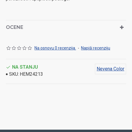
OCENE
Na osnovu 0 recenzija.
-
Napiši recenziju
NA STANJU
Nevena Color
SKU:
HEM24213