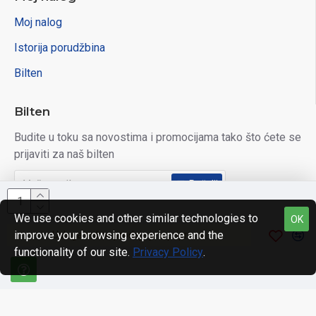
Moj nalog
Istorija porudžbina
Bilten
Bilten
Budite u toku sa novostima i promocijama tako što ćete se
prijaviti za naš bilten
Pošalji
Pročitao/la sam i slažem se sa
Pravila privatnosti
We use cookies and other similar technologies to
OK
improve your browsing experience and the
Usluga online prodaje je u pripremi.
functionality of our site.
Privacy Policy
.
© 2023, Domena, sva prava zadržana