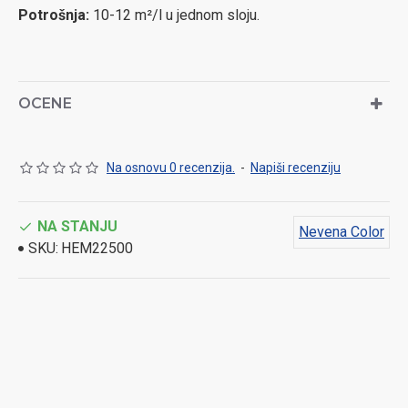
Potrošnja:
10-12 m²/l u jednom sloju.
OCENE
Na osnovu 0 recenzija.
-
Napiši recenziju
NA STANJU
Nevena Color
SKU:
HEM22500