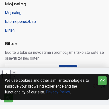
Moj nalog
Moj nalog
Istorija porudžbina
Bilten
Bilten
Budite u toku sa novostima i promocijama tako što ćete se
prijaviti za naš bilten
Pošalji
Pročitao/la sam i slažem se sa
Pravila privatnosti
We use cookies and other similar technologies to
OK
improve your browsing experience and the
Usluga online prodaje je u pripremi.
functionality of our site.
Privacy Policy
.
© 2023, Domena, sva prava zadržana