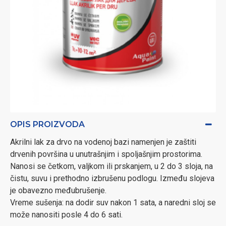
OPIS PROIZVODA
Akrilni lak za drvo na vodenoj bazi namenjen je zaštiti
drvenih površina u unutrašnjim i spoljašnjim prostorima.
Nanosi se četkom, valjkom ili prskanjem, u 2 do 3 sloja, na
čistu, suvu i prethodno izbrušenu podlogu. Između slojeva
je obavezno međubrušenje.
Vreme sušenja: na dodir suv nakon 1 sata, a naredni sloj se
može nanositi posle 4 do 6 sati.