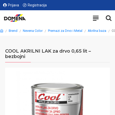
Prijava
Registracija
Brend
Nevena Color
Premazi za Drvo i Metal
Akrilna baza
CO
COOL AKRILNI LAK za drvo 0,65 lit –
bezbojni