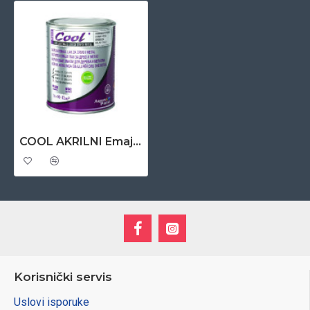
COOL AKRILNI Emajl za drvo I metal 0,65 lit – tamno zeleni 8
Korisnički servis
Uslovi isporuke