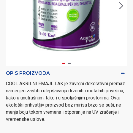
OPIS PROIZVODA
COOL AKRILNI EMAJL LAK je završni dekorativni premaz
namenjen zaštiti i ulepšavanju drvenih i metalnih površina,
kako u unutrašnjim, tako i u spoljašnjim prostorima. Ovaj
ekološki prihvatljiv proizvod bez mirisa brzo se suši, ne
menja boju tokom vremena i otporan je na UV zračenje i
vremenske uslove.