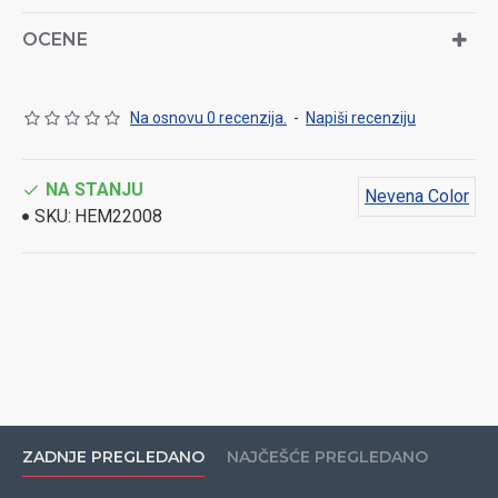
OCENE
Na osnovu 0 recenzija.
-
Napiši recenziju
NA STANJU
Nevena Color
SKU:
HEM22008
ZADNJE PREGLEDANO
NAJČEŠĆE PREGLEDANO