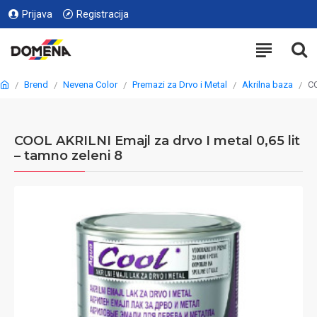
Prijava
Registracija
Brend
Nevena Color
Premazi za Drvo i Metal
Akrilna baza
CO
COOL AKRILNI Emajl za drvo I metal 0,65 lit
– tamno zeleni 8