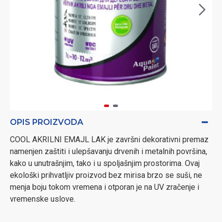
OPIS PROIZVODA
COOL AKRILNI EMAJL LAK je završni dekorativni premaz
namenjen zaštiti i ulepšavanju drvenih i metalnih površina,
kako u unutrašnjim, tako i u spoljašnjim prostorima. Ovaj
ekološki prihvatljiv proizvod bez mirisa brzo se suši, ne
menja boju tokom vremena i otporan je na UV zračenje i
vremenske uslove.