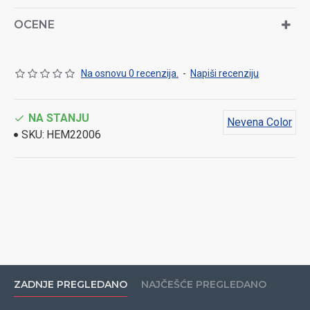
OCENE
Na osnovu 0 recenzija.
-
Napiši recenziju
NA STANJU
Nevena Color
SKU:
HEM22006
ZADNJE PREGLEDANO
NAJČEŠĆE PREGLEDANO