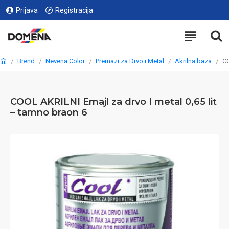
Prijava
Registracija
Brend
Nevena Color
Premazi za Drvo i Metal
Akrilna baza
CO
COOL AKRILNI Emajl za drvo I metal 0,65 lit
– tamno braon 6