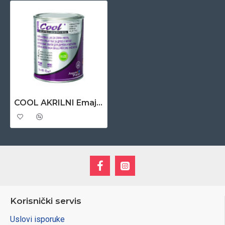
COOL AKRILNI Emajl za drvo I metal 0,65 lit – tamno braon 6
Korisnički servis
Uslovi isporuke