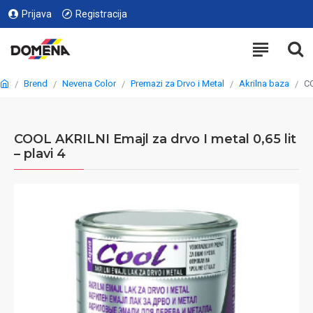
Prijava
Registracija
Brend
Nevena Color
Premazi za Drvo i Metal
Akrilna baza
CO
COOL AKRILNI Emajl za drvo I metal 0,65 lit
– plavi 4