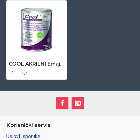
COOL AKRILNI Emajl za drvo I metal 0,65 lit – plavi 4
Korisnički servis
Uslovi isporuke