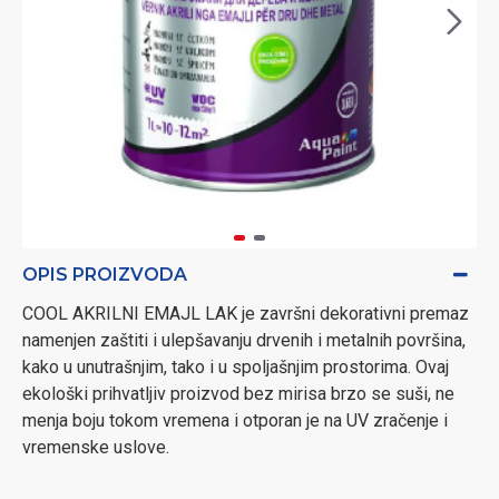
OPIS PROIZVODA
COOL AKRILNI EMAJL LAK je završni dekorativni premaz
namenjen zaštiti i ulepšavanju drvenih i metalnih površina,
kako u unutrašnjim, tako i u spoljašnjim prostorima. Ovaj
ekološki prihvatljiv proizvod bez mirisa brzo se suši, ne
menja boju tokom vremena i otporan je na UV zračenje i
vremenske uslove.