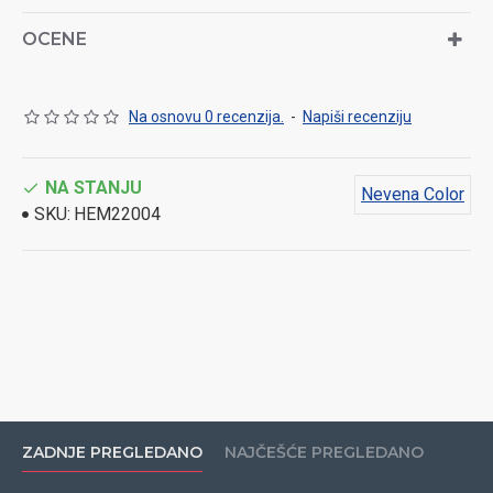
OCENE
Na osnovu 0 recenzija.
-
Napiši recenziju
NA STANJU
Nevena Color
SKU:
HEM22004
ZADNJE PREGLEDANO
NAJČEŠĆE PREGLEDANO